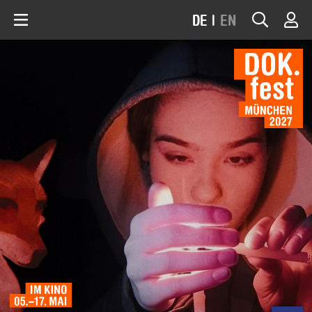
DE
|
EN