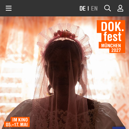
DE
|
EN