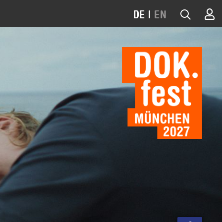
DE
|
EN