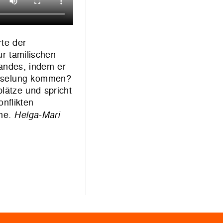
rte der
r tamilischen
andes, indem er
fesselung kommen?
lätze und spricht
nflikten
me.
Helga-Mari