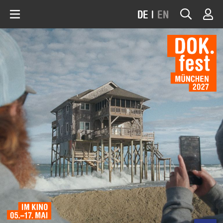
DE
|
EN