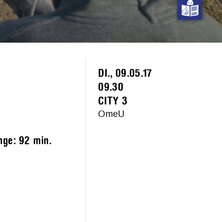
DI., 09.05.17
09.30
CITY 3
OmeU
änge:
92 min.