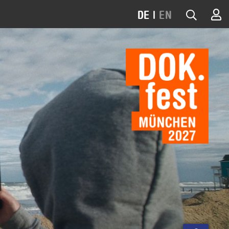
DE
|
EN