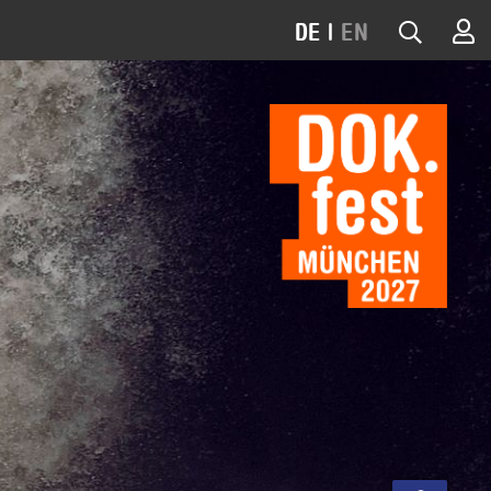
DE
|
EN