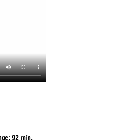
änge:
92 min.