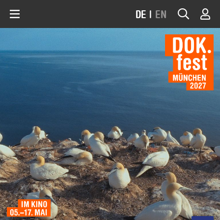
DE
|
EN