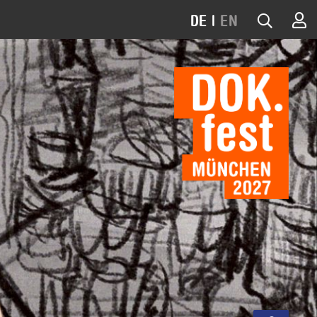
DE
|
EN