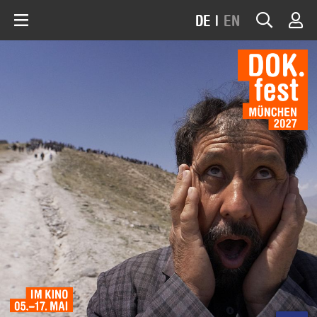
DE
|
EN