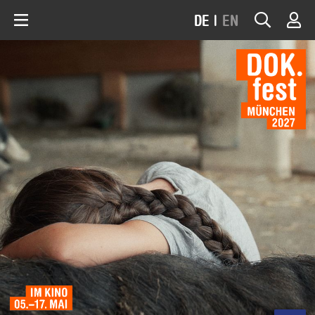
DE
|
EN