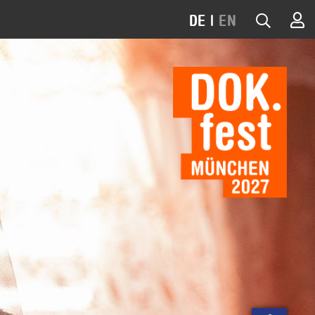
DE
|
EN