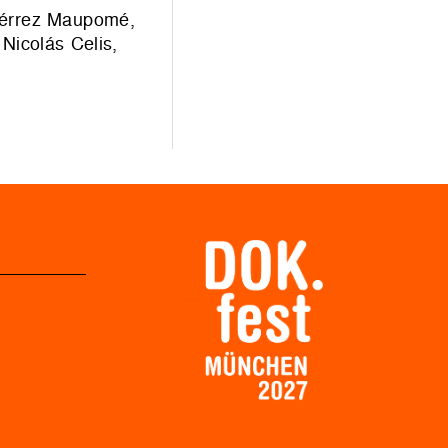
tiérrez Maupomé,
Nicolás Celis,