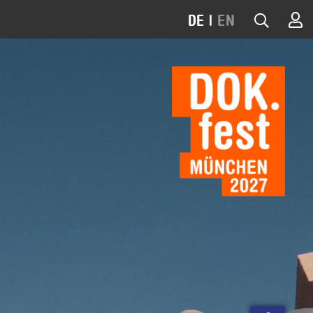
DE
|
EN