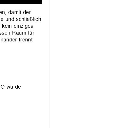
en, damit der
de und schließlich
 kein einziges
assen Raum für
inander trennt
EÑO wurde