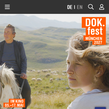
DE
|
EN