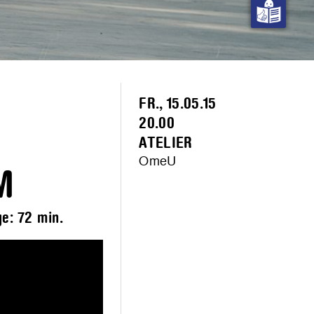
FR., 15.05.15
20.00
ATELIER
OmeU
M
ge:
72 min.