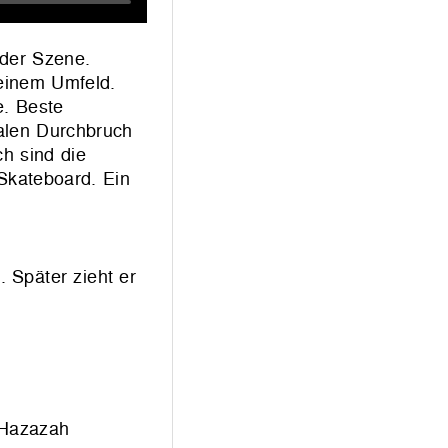
 der Szene.
seinem Umfeld.
e. Beste
nalen Durchbruch
ch sind die
Skateboard. Ein
 Später zieht er
 Hazazah