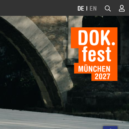
DE
|
EN