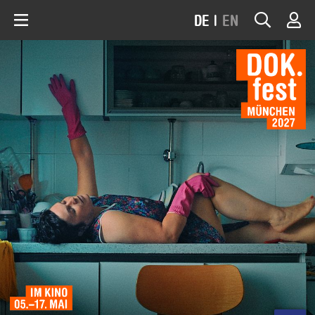
DE
|
EN