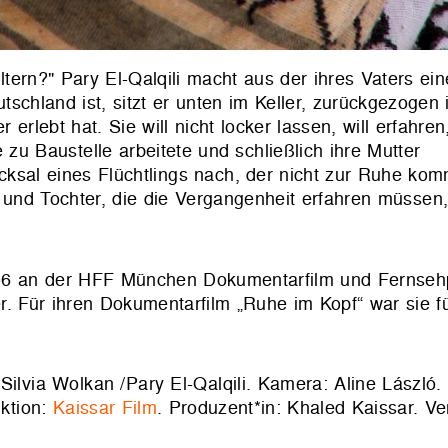
ern?" Pary El-Qalqili macht aus der ihres Vaters eine
schland ist, sitzt er unten im Keller, zurückgezogen
 erlebt hat. Sie will nicht locker lassen, will erfahre
 zu Baustelle arbeitete und schließlich ihre Mutter
al eines Flüchtlings nach, der nicht zur Ruhe kom
d Tochter, die die Vergangenheit erfahren müssen,
006 an der HFF München Dokumentarfilm und Fernsehpu
der. Für ihren Dokumentarfilm „Ruhe im Kopf“ war sie 
n: Silvia Wolkan /Pary El-Qalqili. Kamera: Aline László
uktion:
Kaissar Film
. Produzent*in: Khaled Kaissar. Ve