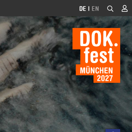
DE
|
EN