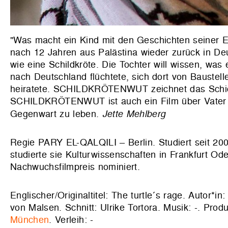
"Was macht ein Kind mit den Geschichten seiner Elt
nach 12 Jahren aus Palästina wieder zurück in Deut
wie eine Schildkröte. Die Tochter will wissen, was er
nach Deutschland flüchtete, sich dort von Baustelle
heiratete. SCHILDKRÖTENWUT zeichnet das Schicks
SCHILDKRÖTENWUT ist auch ein Film über Vater un
Gegenwart zu leben.
Jette Mehlberg
Regie PARY EL-QALQILI – Berlin. Studiert seit 2
studierte sie Kulturwissenschaften in Frankfurt O
Nachwuchsfilmpreis nominiert.
Englischer/Originaltitel: The turtle´s rage. Autor*i
von Malsen. Schnitt: Ulrike Tortora. Musik: -. Prod
München
. Verleih: -