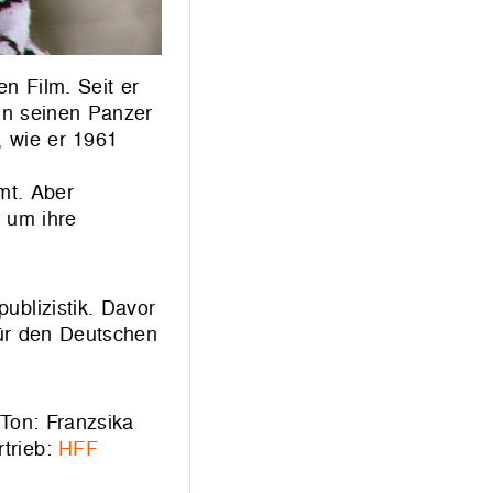
n Film. Seit er
 in seinen Panzer
n, wie er 1961
mt. Aber
 um ihre
blizistik. Davor
für den Deutschen
. Ton: Franzsika
rtrieb:
HFF