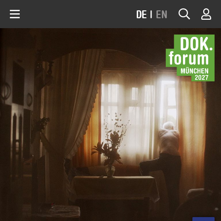
DE
|
EN