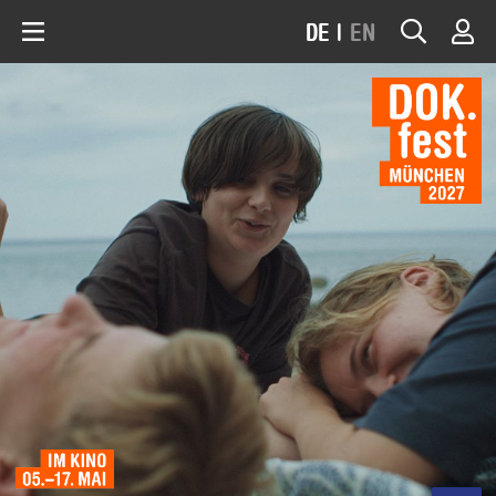
DE
|
EN