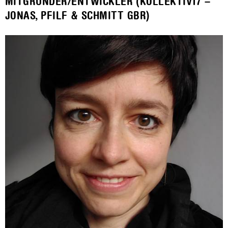
MITGRÜNDER/ENTWICKLER (KOLLEKTIV17 –
JONAS, PFILF & SCHMITT GBR)