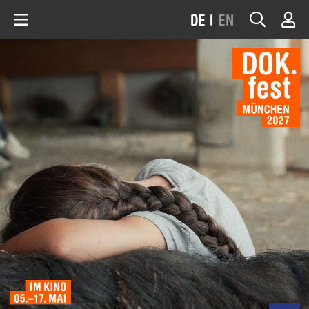
DE
|
EN