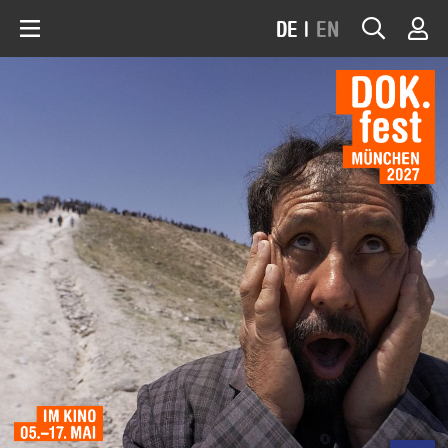
DE
|
EN