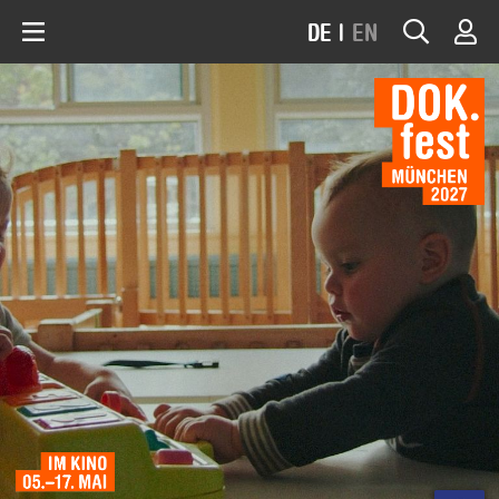
DE
|
EN