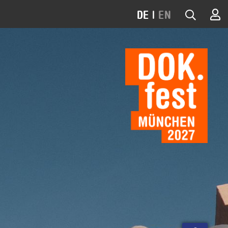
DE
|
EN