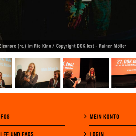
leonore (re.) im Rio Kino / Copyright DOK.fest - Rainer Möller
NFOS
MEIN KONTO
ILFE UND FAQS
LOGIN