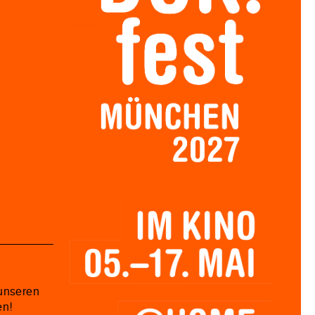
unseren
en!