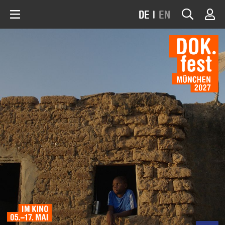
DE
|
EN