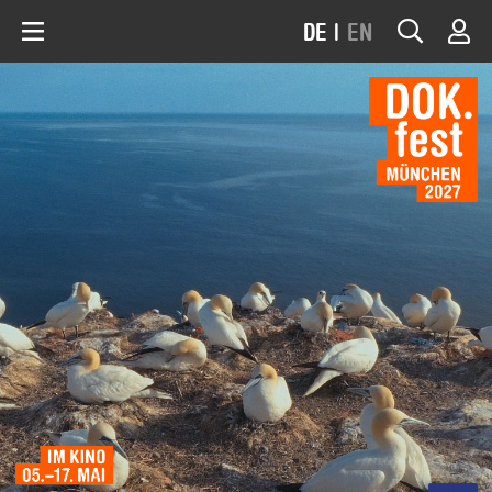
DE
|
EN