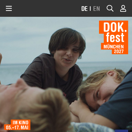
DE
|
EN