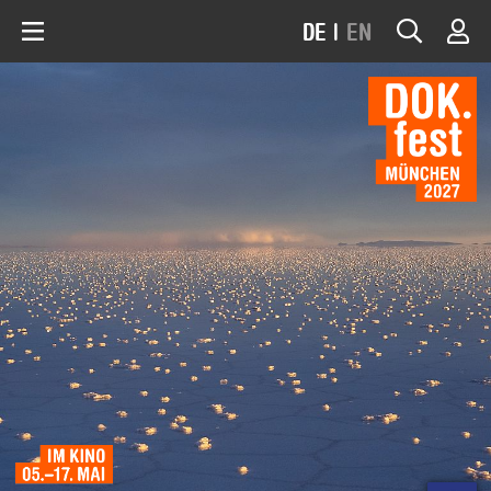
DE
|
EN