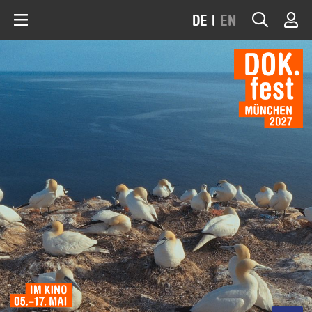
DE
|
EN