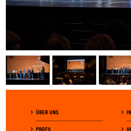
ÜBER UNS
I
PROFIL
H