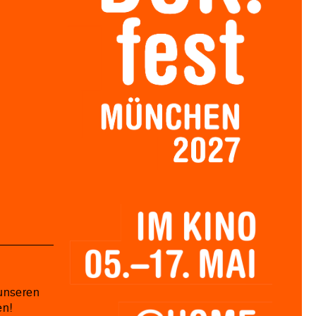
unseren
en!