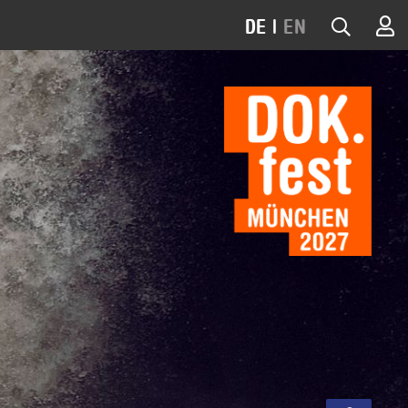
DE
|
EN