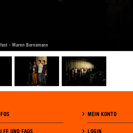
K.fest - Maren Bornemann
NFOS
MEIN KONTO
ILFE UND FAQS
LOGIN