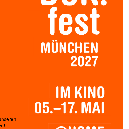
unseren
en!