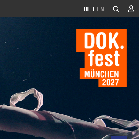
DE
|
EN