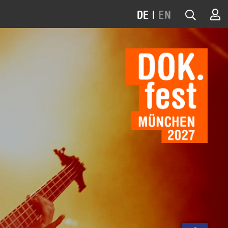
DE
|
EN