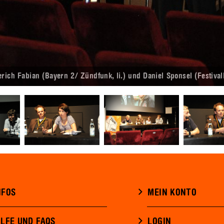
h Fabian (Bayern 2/ Zündfunk, li.) und Daniel Sponsel (Festivalle
NFOS
MEIN KONTO
ILFE UND FAQS
LOGIN