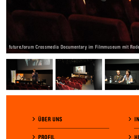
future.forum Crossmedia Documentary im Filmmuseum mit Roderic
ÜBER UNS
I
PROFIL
H