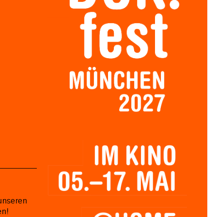
unseren
en!