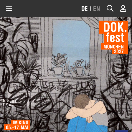
DE
|
EN