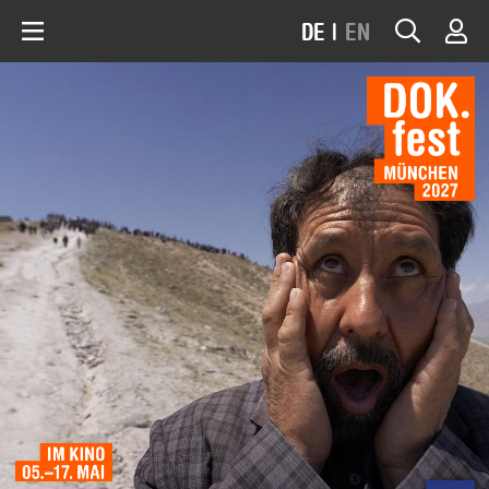
DE
|
EN