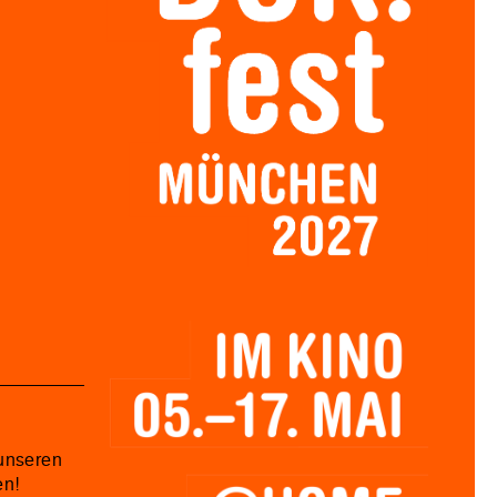
unseren
en!