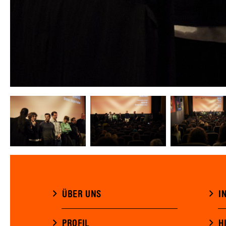
ÜBER UNS
I
PROFIL
H