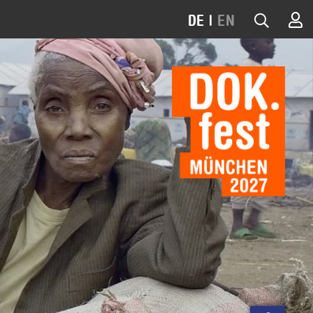
DE
|
EN