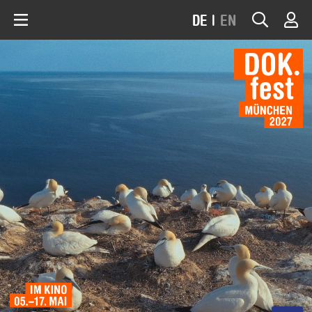
DE
|
EN