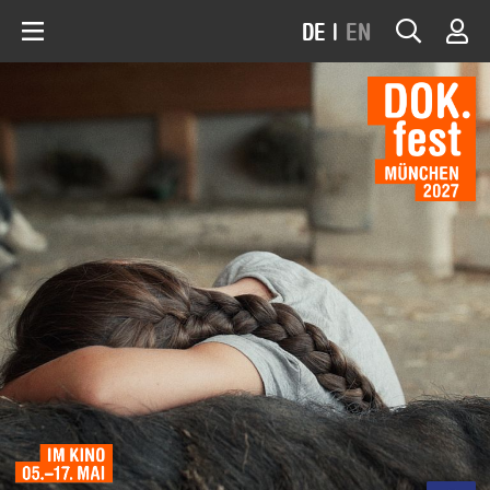
DE
|
EN