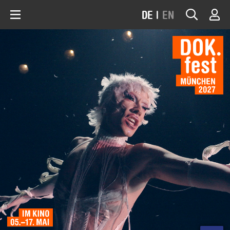
DE
|
EN