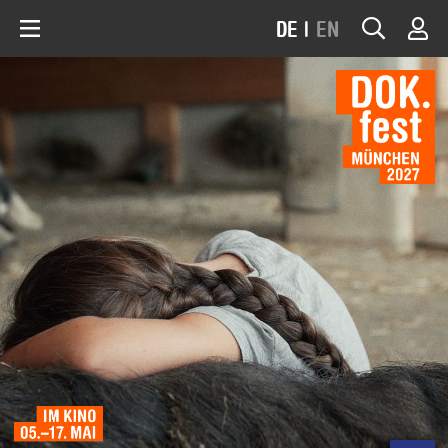
DE
|
EN