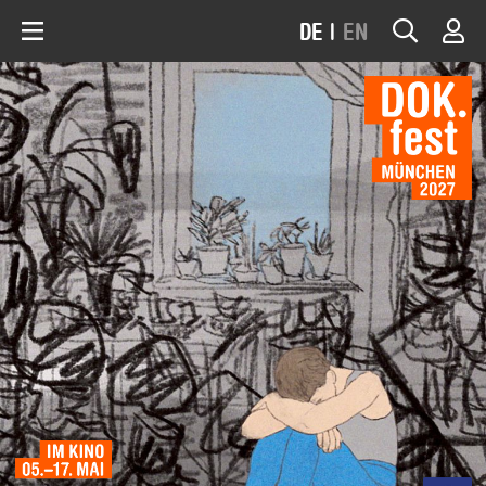
DE
|
EN