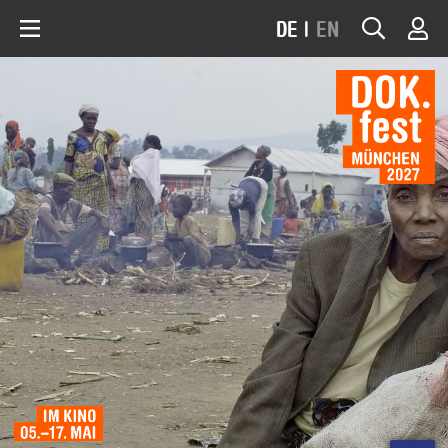
DE
|
EN