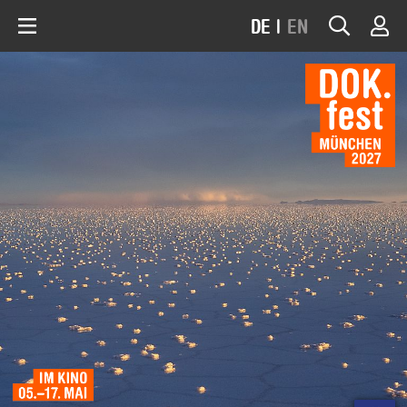
DE
|
EN