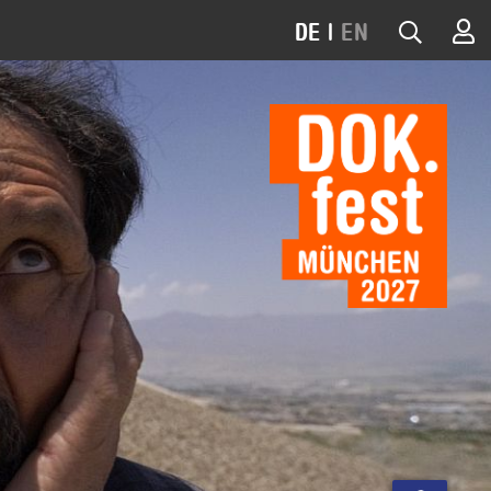
DE
|
EN