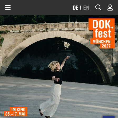
DE
|
EN