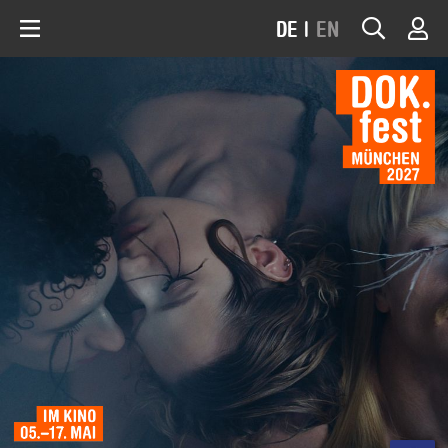
DE
|
EN