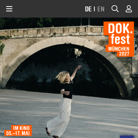
DE
|
EN