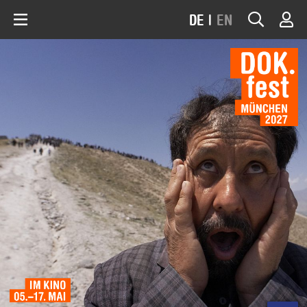
DE
|
EN