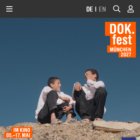
DE
|
EN