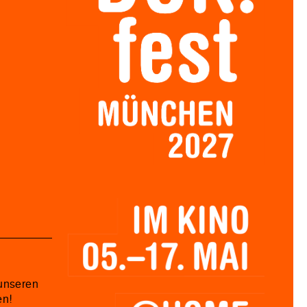
unseren
en!