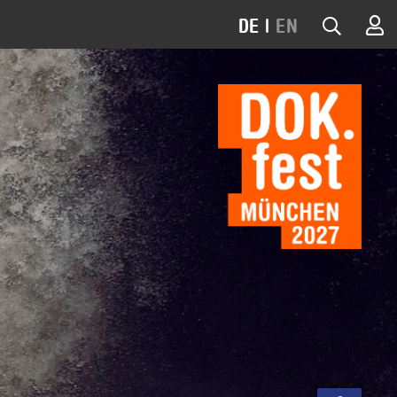
DE
|
EN