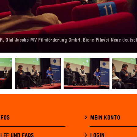
 BR, Olaf Jacobs MV Filmförderung GmbH, Biene Pilavci Neue deutsc
NFOS
MEIN KONTO
ILFE UND FAQS
LOGIN