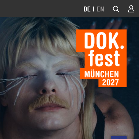
DE
|
EN