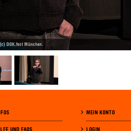
(c) DOK.fest München.
NFOS
MEIN KONTO
ILFE UND FAQS
LOGIN