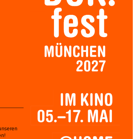
unseren
en!