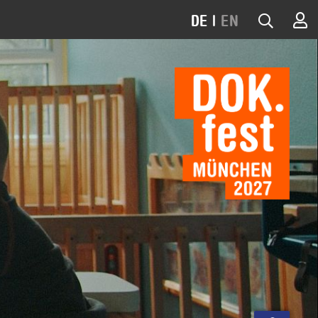
DE
|
EN