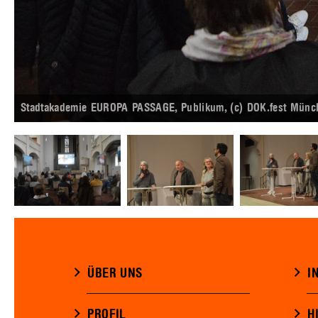
Stadtakademie EUROPA PASSAGE, Publikum, (c) DOK.fest Münc
ÜBER UNS
I
PROFIL
H