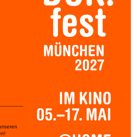
unseren
en!