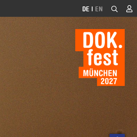
DE
|
EN