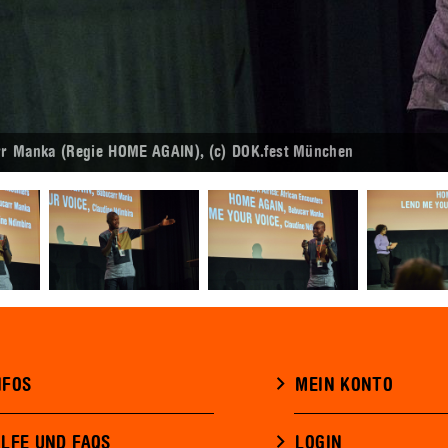
rr Manka (Regie HOME AGAIN), (c) DOK.fest München
NFOS
MEIN KONTO
ILFE UND FAQS
LOGIN