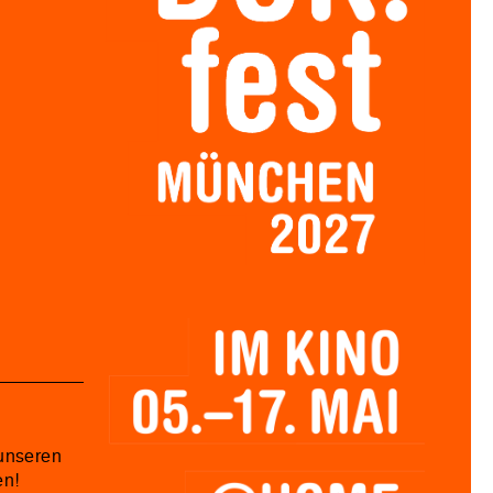
unseren
en!